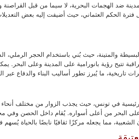
دينة ضد الهجمات البحرية، لا سيما من قبل القراصنة وا
 فترة الحكم العثماني، حيث أضيفت إليه بعض التعديلات
بسيطة والمتينة، حيث بُني باستخدام الحجر الرملي، ال
بة تتيح رؤية بانورامية على المدينة وعلى البحر. يمكن
ت تاريخية، ما يُبرز تطور أساليب البناء والدفاع عبر ال
ة رئيسية في تونس، حيث يجذب الزوار من مختلف أنحاء 
 على البحر من أعلى أسواره. يُقام داخل الحصن وفي محيط
عبية، مما يجعله مركزًا ثقافيًا نابضًا بالحياة يُسهم 
تيقة