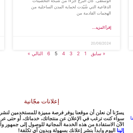
الوسطى. كان البرج جزءًا من شبكة التحصينات
الدفاعية التي شُيّدت لحماية المدن الساحلية من
الهجمات القادمة من
إقرأ المزيد...
20/06/2024
« سابق
1
2
3
4
5
6
التالي »
إعلانات مجّانية
يسرّنا أن نعلن أن موقعنا يوفر فرصة مميزة للمستخدمين لنشر إع
ا
سواء كنت ترغب في الإعلان عن منتجاتك، خدماتك، أو حتى ع
الآن الاستفادة من هذه الخدمة المجانية للوصول إلى جمهور وا
إلينا
اليوم وابدأ بنشر إعلانك بسهولة وبدون أي تكلفة!