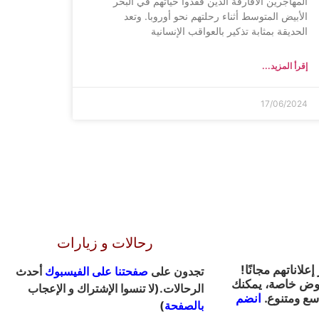
المهاجرين الأفارقة الذين فقدوا حياتهم في البحر
الأبيض المتوسط أثناء رحلتهم نحو أوروبا. وتعد
الحديقة بمثابة تذكير بالعواقب الإنسانية
إقرأ المزيد...
17/06/2024
رحالات و زيارات
لاناتهم مجانًا!
تجدون على
صفحتنا على الفيسبوك
أحدث
روض خاصة، يمكنك
الرحالات.
(لا تنسوا الإشتراك و الإعجاب
سع ومتنوع.
انضم
ب
الصفحة
)